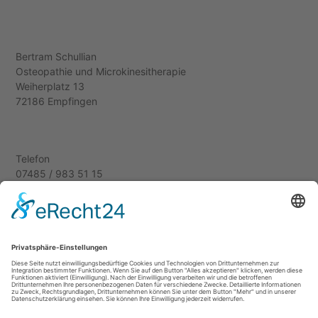
Bertram Schullian
Osteopathie und Microkinesitherapie
Weiherplatz 13
72186 Empfingen
Telefon
07485 / 983 51 15
E-Mail
kontakt@praxis-schullian.de
Impressum