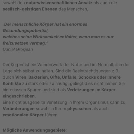
sowohl den
naturwissenschaftlichen Ansatz
als auch die
M
i
seelisch-geistigen Ebenen
des Menschen.
c
r
„
Der menschliche Körper hat ein enormes
o
k
Gesundungspotential,
i
welches seine Wirksamkeit entfaltet, wenn man es nur
n
freizusetzen vermag.“
e
Daniel Grosjean
s
i
t
Der Körper ist ein Wunderwerk der Natur und im Normalfall in der
h
Lage sich selbst zu heilen. Sind die Beeinträchtigungen z.B.
e
durch
Viren, Bakterien, Gifte, Unfälle, Schocks oder innere
r
Konflikte
zu stark oder zu häufig, gelingt dies nicht immer. Sie
a
p
hinterlassen Spuren und sind als
Verletzungen im Körper
i
eingeschrieben
.
e
Eine nicht ausgeheilte Verletzung in Ihrem Organsimus kann zu
Veränderungen
sowohl in Ihrem
physischen
als auch
emotionalen
Körper
führen.
Mögliche Anwendungsgebiete: