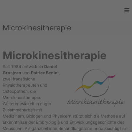
Z
u
B
P
m
r
e
I
a
Microkinesitherapie
r
n
x
h
t
i
s
a
r
f
l
a
ü
Microkinesitherapie
t
m
r
s
O
S
p
s
Seit 1984 entwickeln
Daniel
c
r
t
Grosjean
und
Patrice Benini
,
h
e
i
zwei französiche
o
n
u
Physiotherapeuten und
p
g
l
Osteopathen, die
a
e
Microkinesitherapie.
l
t
n
h
Weiterentwickelt in enger
i
i
Zusammenarbeit mit
a
e
Medizinern, Biologen und Physikern stützt sich die Methode auf
n
u
Erkenntnisse der Embryologie und Entwicklungsgeschichte des
n
Menschen. Als ganzheitliche Behandlungsform berücksichtigt sie
d